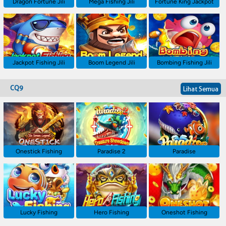
Dragon Fortune Jili
Mega Fishing Jili
Fortune King Jackpot
Jackpot Fishing Jili
Boom Legend Jili
Bombing Fishing Jili
CQ9
Lihat Semua
Onestick Fishing
Paradise 2
Paradise
Lucky Fishing
Hero Fishing
Oneshot Fishing