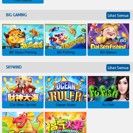
BIG GAMING
Lihat Semua
BG Xiyou Fishing
BG Fishing
BG Daisen
SKYWIND
Lihat Semua
Cai Shen Da Hai
Ocean Ruler
Fu Fish