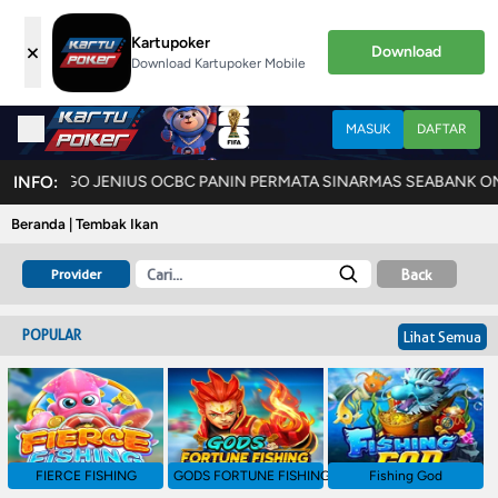
Kartupoker
×
Download
Download Kartupoker Mobile
MASUK
DAFTAR
ALLET JAGO JENIUS OCBC PANIN PERMATA SINARMAS SEABANK ONLIN
INFO:
Beranda | Tembak Ikan
Provider
Back
POPULAR
Lihat Semua
FIERCE FISHING
GODS FORTUNE FISHING
Fishing God