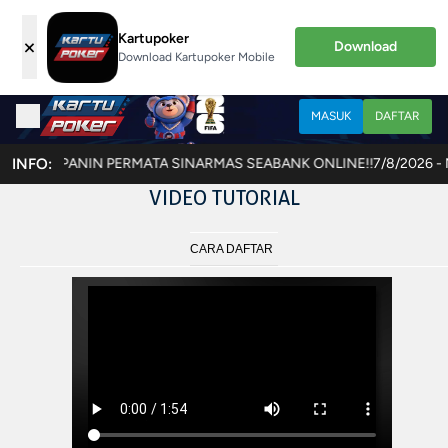
Kartupoker
×
Download
Download Kartupoker Mobile
MASUK
DAFTAR
NIUS OCBC PANIN PERMATA SINARMAS SEABANK ONLINE!!
INFO:
7/8/2026 -
VIDEO TUTORIAL
CARA DAFTAR