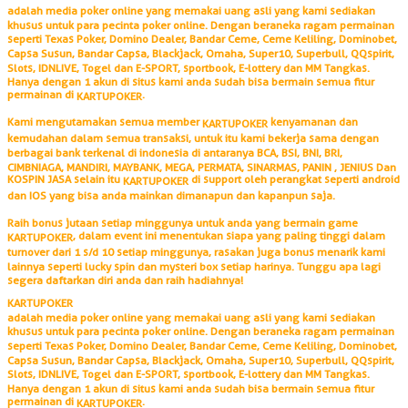
adalah media poker online yang memakai uang asli yang kami sediakan
khusus untuk para pecinta poker online. Dengan beraneka ragam permainan
seperti Texas Poker, Domino Dealer, Bandar Ceme, Ceme Keliling, Dominobet,
Capsa Susun, Bandar Capsa, Blackjack, Omaha, Super10, Superbull, QQspirit,
CARA MAIN TOGEL
Slots, IDNLIVE, Togel dan E-SPORT, sportbook, E-lottery dan MM Tangkas.
Hanya dengan 1 akun di situs kami anda sudah bisa bermain semua fitur
permainan di
.
KARTUPOKER
Kami mengutamakan semua member
kenyamanan dan
KARTUPOKER
kemudahan dalam semua transaksi, untuk itu kami bekerja sama dengan
berbagai bank terkenal di indonesia di antaranya BCA, BSI, BNI, BRI,
CIMBNIAGA, MANDIRI, MAYBANK, MEGA, PERMATA, SINARMAS, PANIN , JENIUS Dan
KOSPIN JASA selain itu
di support oleh perangkat seperti android
KARTUPOKER
dan IOS yang bisa anda mainkan dimanapun dan kapanpun saja.
Raih bonus jutaan setiap minggunya untuk anda yang bermain game
, dalam event ini menentukan siapa yang paling tinggi dalam
KARTUPOKER
turnover dari 1 s/d 10 setiap minggunya, rasakan juga bonus menarik kami
lainnya seperti lucky spin dan mysteri box setiap harinya. Tunggu apa lagi
CARA DEPOSIT
segera daftarkan diri anda dan raih hadiahnya!
KARTUPOKER
adalah media poker online yang memakai uang asli yang kami sediakan
khusus untuk para pecinta poker online. Dengan beraneka ragam permainan
seperti Texas Poker, Domino Dealer, Bandar Ceme, Ceme Keliling, Dominobet,
Capsa Susun, Bandar Capsa, Blackjack, Omaha, Super10, Superbull, QQspirit,
Slots, IDNLIVE, Togel dan E-SPORT, sportbook, E-lottery dan MM Tangkas.
Hanya dengan 1 akun di situs kami anda sudah bisa bermain semua fitur
permainan di
.
KARTUPOKER